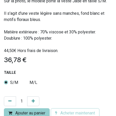
Sur la photo, le modèle porte la veste Jade en taille S/M.
Il s'agit d'une veste légère sans manches, fond blanc et
motifs floraux bleus.
Matière extérieure : 70% viscose et 30% polyester.
Doublure : 100% polyester.
44,50€ Hors frais de livraison.
36,78
€
TAILLE
S/M
M/L
Ajouter au panier
Acheter maintenant