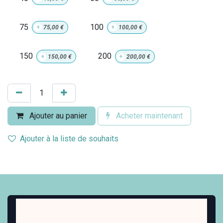
75
100
+
75,00
€
+
100,00
€
150
200
+
150,00
€
+
200,00
€
Ajouter au panier
Acheter maintenant
Ajouter à la liste de souhaits