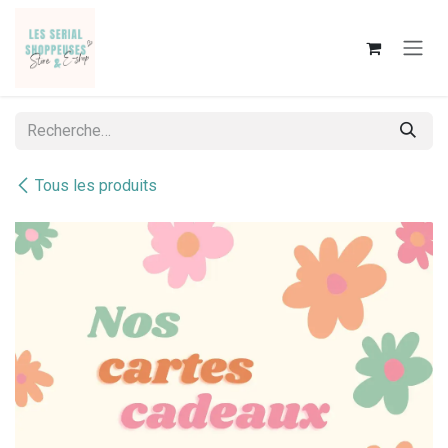
Se rendre au contenu
Tous les produits