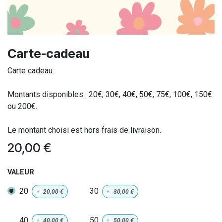
Carte-cadeau
Carte cadeau.
Montants disponibles : 20€, 30€, 40€, 50€, 75€, 100€, 150€
ou 200€.
Le montant choisi est hors frais de livraison.
20,00
€
VALEUR
20
30
+
20,00
€
+
30,00
€
40
50
+
40,00
€
+
50,00
€