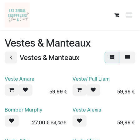
Se rendre au contenu
Vestes & Manteaux
Vestes & Manteaux
Veste Amara
Veste/ Pull Liam
Nouveau !
59,99
€
59,99
€
Bomber Murphy
Veste Alexia
Nouveau !
En rupture de stock
27,00
€
59,99
€
54,00
€