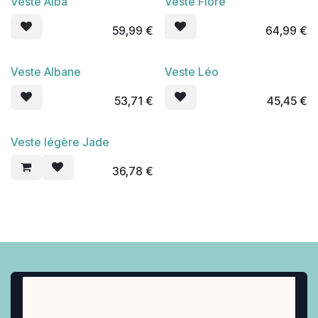
Veste Alba
Veste Flore
Nouveau !
59,99
€
64,99
€
Veste Albane
Veste Léo
53,71
€
45,45
€
Veste légère Jade
36,78
€