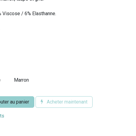
% Viscose / 6% Elasthanne.
.
e
Marron
uter au panier
Acheter maintenant
its