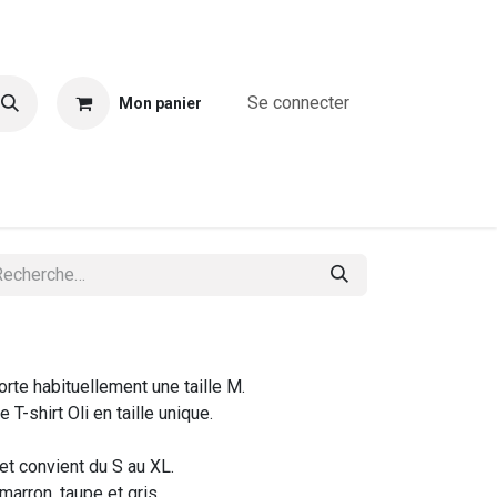
Se connecter
Mon panier
A propos
Combinaisons
Blouses & chemises
T-shirts & T
te habituellement une taille M.
 T-shirt Oli en taille unique.
e et convient du S au XL.
 marron, taupe et gris.