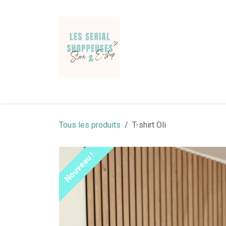
Se rendre au contenu
Jeans & Pantalons
Pulls & gilets
Chemises
Tous les produits
T-shirt Oli
Nouveau !