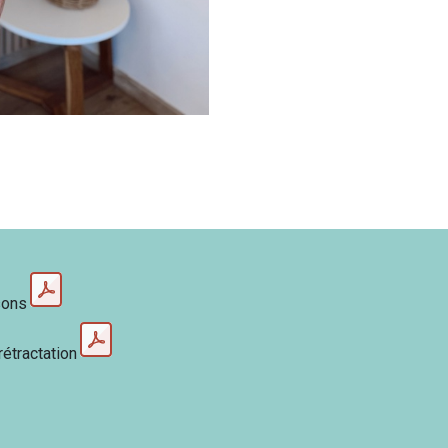
sons
rétractation