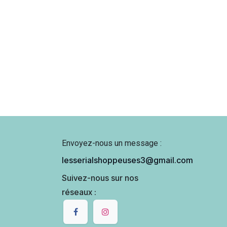
Envoyez-nous un message :
lesserialshoppeuses3@gmail.com
Suivez-nous sur nos
réseaux :