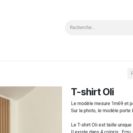
 & Blouses
Nouvelle Collection
Carte cadeau
Ensembles
T-shirt Oli
Le modèle mesure 1m69 et por
Sur la photo, le modèle porte le
Le T-shirt Oli est taille uniqu
Il existe dans 4 coloris : Ecru,