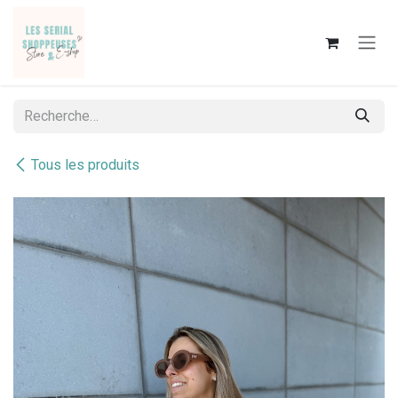
Se rendre au contenu
Tous les produits