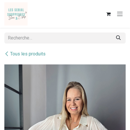
Se rendre au contenu
Tous les produits