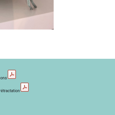
sons
rétractation