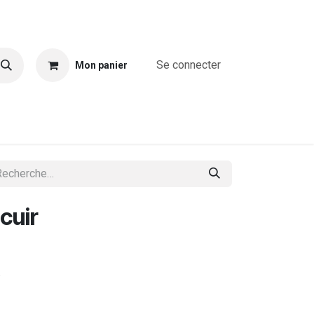
Se connecter
Mon panier
A propos
Combinaisons
Blouses & chemises
T-shirts & T
cuir
.