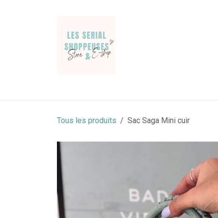
Se rendre au contenu
Jeans & Pantalons
Pulls & gilets
Chemises
Tous les produits
Sac Saga Mini cuir