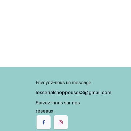
Envoyez-nous un message :
lesserialshoppeuses3@gmail.com
Suivez-nous sur nos
réseaux :