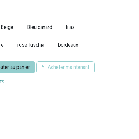
Beige
Bleu canard
lilas
ré
rose fuschia
bordeaux
uter au panier
Acheter maintenant
its