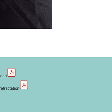
sons
rétractation