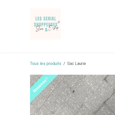
Se rendre au contenu
Jeans & Pantalons
Pulls & gilets
Chemises
Tous les produits
Sac Laurie
Nouveau !