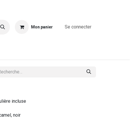
Se connecter
Mon panier
A propos
Combinaisons
Blouses & chemises
T-shirts & T
lière incluse
camel, noir
r