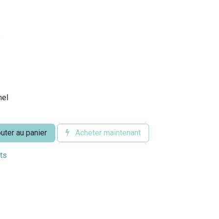
.
el
uter au panier
Acheter maintenant
its