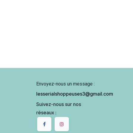
Envoyez-nous un message :
lesserialshoppeuses3@gmail.com
Suivez-nous sur nos
réseaux :