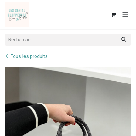
Se rendre au contenu
Tous les produits