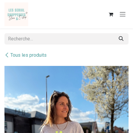
Se rendre au contenu
Tous les produits