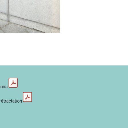
sons
rétractation