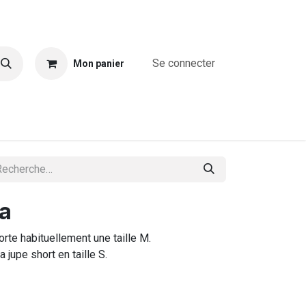
Se connecter
Mon panier
A propos
Combinaisons
Blouses & chemises
T-shirts & T
na
te habituellement une taille M.
a jupe short en taille S.
.