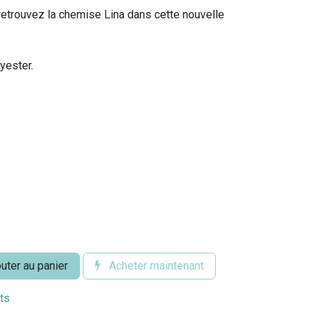
retrouvez la chemise Lina dans cette nouvelle
yester.
uter au panier
Acheter maintenant
its