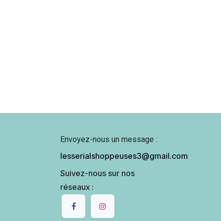
Envoyez-nous un message :
lesserialshoppeuses3@gmail.com
Suivez-nous sur nos
réseaux :