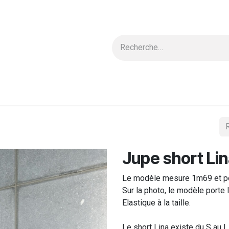
 & Blouses
Nouvelle Collection
Carte cadeau
Ensembles
Jupe short Li
Le modèle mesure 1m69 et por
Sur la photo, le modèle porte l
Elastique à la taille.
Le short Lina existe du S au L