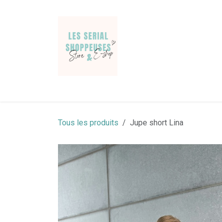
Se rendre au contenu
Jeans & Pantalons
Pulls & gilets
Chemises
Tous les produits
Jupe short Lina