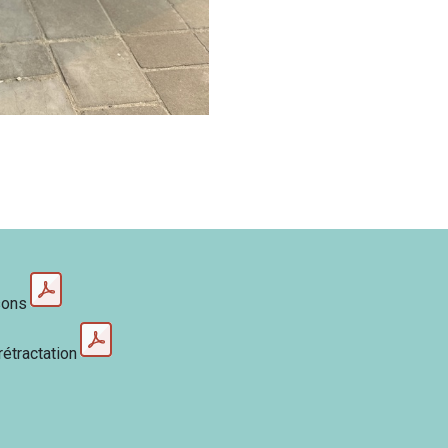
sons
rétractation