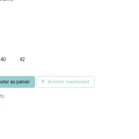
40
42
uter au panier
Acheter maintenant
its