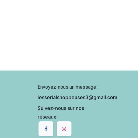
Envoyez-nous un message :
lesserialshoppeuses3@gmail.com
Suivez-nous sur nos
réseaux :