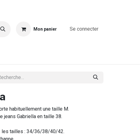
Se connecter
Mon panier
A propos
Combinaisons
Blouses & chemises
T-shirts & T
la
te habituellement une taille M.
e jeans Gabriella en taille 38.
 les tailles : 34/36/38/40/42.
thanne.