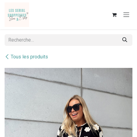
Se rendre au contenu
Tous les produits