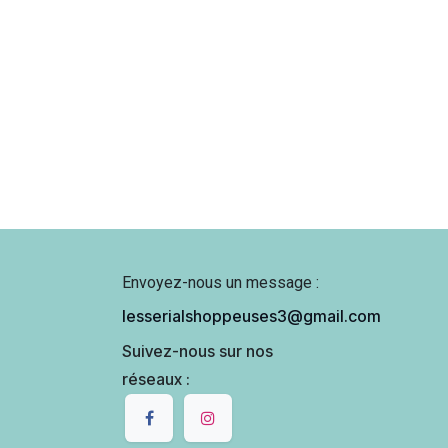
Envoyez-nous un message :
lesserialshoppeuses3@gmail.com
Suivez-nous sur nos
réseaux :