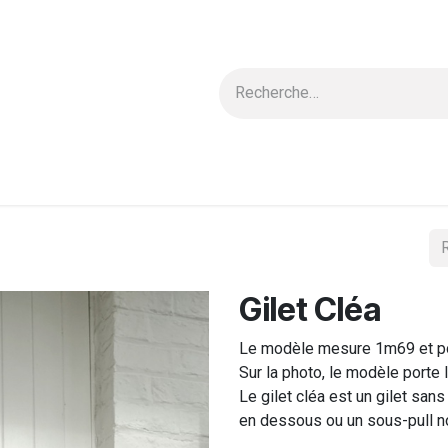
 & Blouses
Nouvelle Collection
Carte cadeau
Ensembles
Gilet Cléa
Le modèle mesure 1m69 et por
Sur la photo, le modèle porte l
Le gilet cléa est un gilet san
en dessous ou un sous-pull no