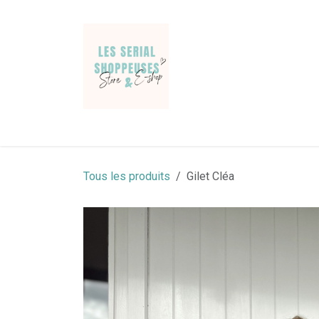
Se rendre au contenu
Jeans & Pantalons
Pulls & gilets
Chemises
Tous les produits
Gilet Cléa