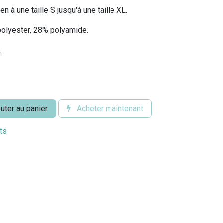
en à une taille S jusqu'à une taille XL.
polyester, 28% polyamide.
.
uter au panier
Acheter maintenant
its