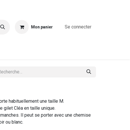
Se connecter
Mon panier
A propos
Combinaisons
Blouses & chemises
T-shirts & T
te habituellement une taille M.
e gilet Cléa en taille unique.
s manches. Il peut se porter avec une chemise
ir ou blanc.