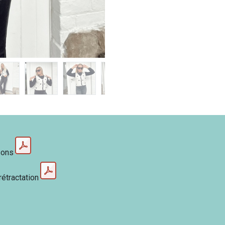
sons
rétractation