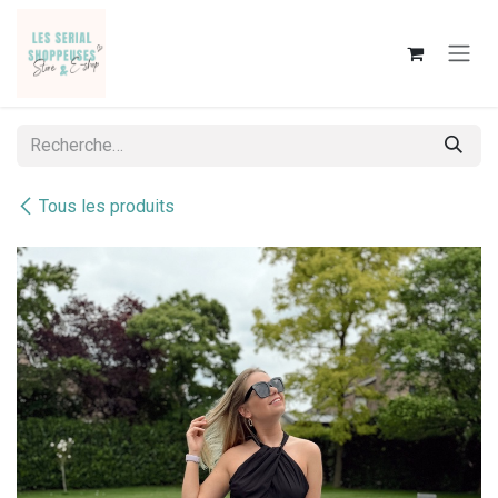
Se rendre au contenu
Tous les produits