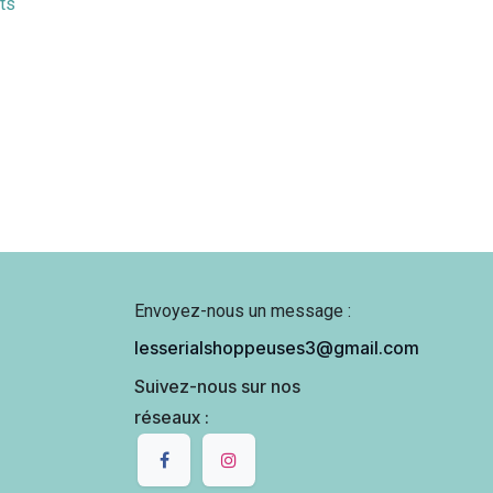
its
Envoyez-nous un message :
lesserialshoppeuses3@gmail.com
Suivez-nous sur nos
réseaux :