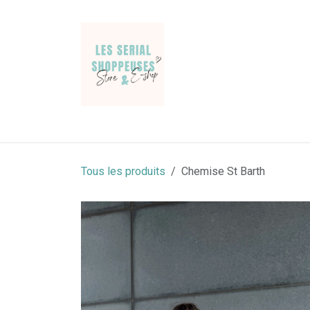
Se rendre au contenu
Jeans & Pantalons
Pulls & gilets
Chemises
Tous les produits
Chemise St Barth