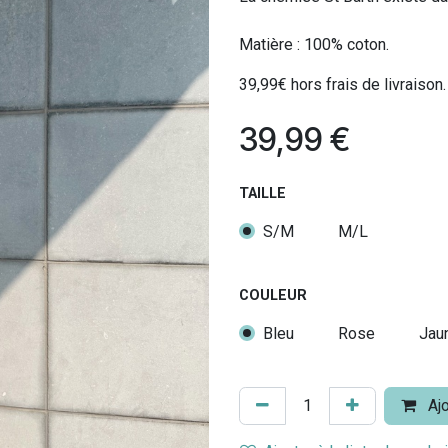
Matière : 100% coton.
39,99€ hors frais de livraison.
39,99
€
TAILLE
S/M
M/L
COULEUR
Bleu
Rose
Jau
Ajo