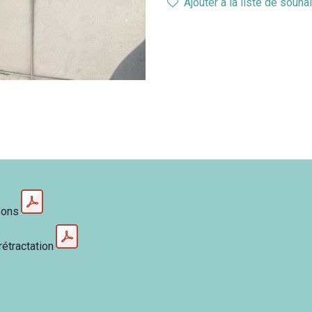
Ajouter à la liste de souha
sons
rétractation