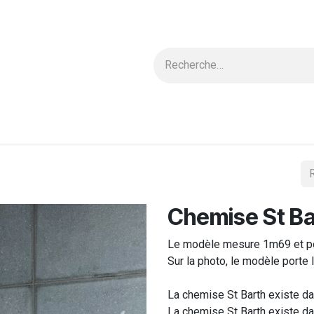
 & Blouses
Nouvelle Collection
Carte cadeau
Ensembles
Chemise St Ba
Le modèle mesure 1m69 et por
Sur la photo, le modèle porte
La chemise St Barth existe da
La chemise St Barth existe dan