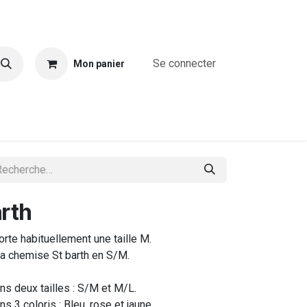
Se connecter
Mon panier
A propos
Combinaisons
Blouses & chemises
T-shirts & T
rth
te habituellement une taille M.
 la chemise St barth en S/M.
ns deux tailles : S/M et M/L.
s 3 coloris : Bleu, rose et jaune.