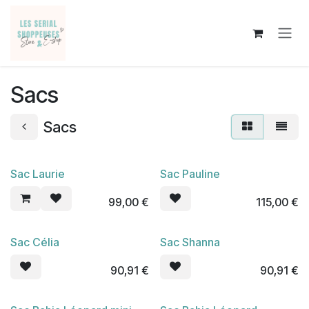
Se rendre au contenu
Sacs
Sacs
Sac Laurie
Sac Pauline
Nouveau !
Nouveau !
99,00
€
115,00
€
Sac Célia
Sac Shanna
En rupture de stock
90,91
€
90,91
€