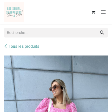
Se rendre au contenu
Tous les produits