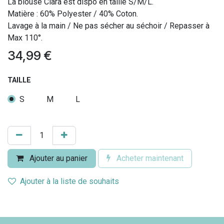
La blouse Clara est dispo en taille S/M/L.
Matière : 60% Polyester / 40% Coton.
Lavage à la main / Ne pas sécher au séchoir / Repasser à
Max 110°.
34,99
€
TAILLE
S
M
L
Ajouter au panier
Acheter maintenant
Ajouter à la liste de souhaits