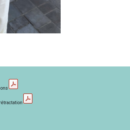
sons
rétractation