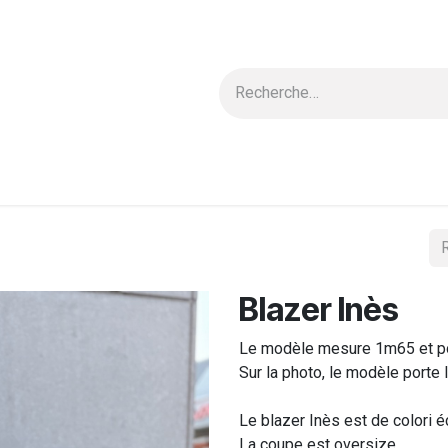
 & Blouses
Nouvelle Collection
Carte cadeau
Ensembles
Blazer Inès
Le modèle mesure 1m65 et por
Sur la photo, le modèle porte l
Le blazer Inès est de colori é
La coupe est oversize.