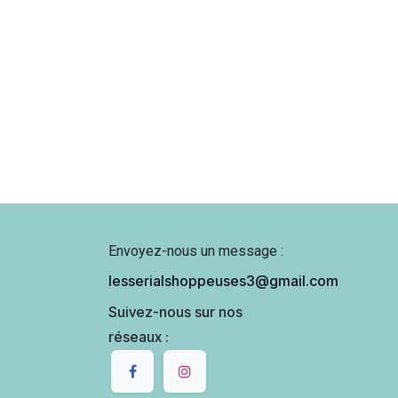
Envoyez-nous un message :
lesserialshoppeuses3@gmail.com
Suivez-nous sur nos
réseaux :