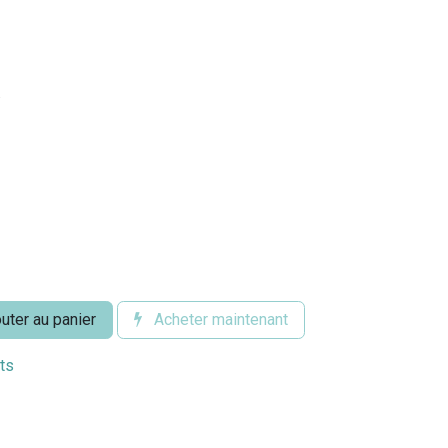
.
uter au panier
Acheter maintenant
its