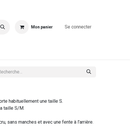
Se connecter
Mon panier
A propos
Combinaisons
Blouses & chemises
T-shirts & T
te habituellement une taille S.
a taille S/M.
cru, sans manches et avec une fente à l'arrière.