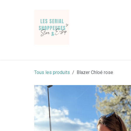
Se rendre au contenu
Jeans & Pantalons
Pulls & gilets
Chemises
Tous les produits
Blazer Chloé rose