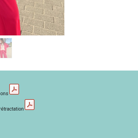
sons
rétractation