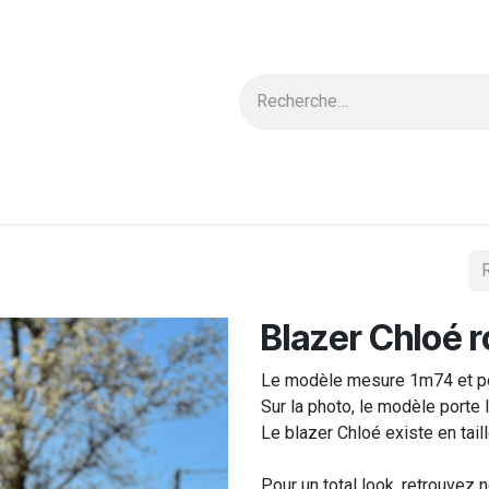
 & Blouses
Nouvelle Collection
Carte cadeau
Ensembles
Blazer Chloé 
Le modèle mesure 1m74 et por
Sur la photo, le modèle porte l
Le blazer Chloé existe en tail
Pour un total look, retrouvez 