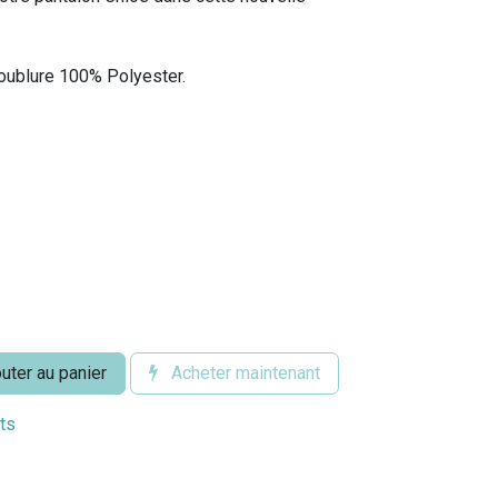
doublure 100% Polyester.
.
uter au panier
Acheter maintenant
its