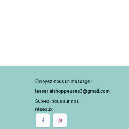
Envoyez-nous un message :
lesserialshoppeuses3@gmail.com
Suivez-nous sur nos
réseaux :