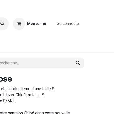
Se connecter
Mon panier
A propos
Combinaisons
Blouses & chemises
T-shirts & T
rose
te habituellement une taille S.
e blazer Chloé en taille S.
le S/M/L.
notre pantalon Chloé dans cette nouvelle